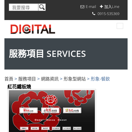
E-mail
加入Line
0915-535369
服務項目 SERVICES
首頁
>
服務項目
>
網路資訊
>
形象型網站
>
形象-餐飲
紅花鐵板燒